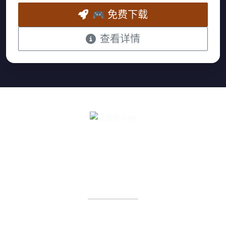
🎮 免费下载
查看详情
爱游戏
爱游戏体育（中国）官方网站-爱游戏 sports【世界·杯 · 2026】畅享全球体
育赛事与数据服务 欢迎访问官方网站、娱乐平台、首页注册、最新官网、
官网入口、app下载链接、手机全站客户端 ，提供全面覆盖足球、篮球、
电竞等高清赛事比分直播在线观看！
APP下载
首页
新闻资讯
关于我们
联系我们
隐私政策
服务协议
网站地图