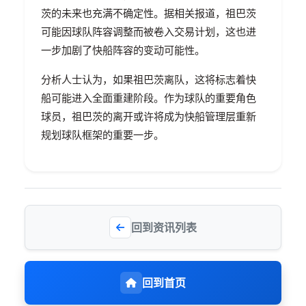
茨的未来也充满不确定性。据相关报道，祖巴茨
可能因球队阵容调整而被卷入交易计划，这也进
一步加剧了快船阵容的变动可能性。
分析人士认为，如果祖巴茨离队，这将标志着快
船可能进入全面重建阶段。作为球队的重要角色
球员，祖巴茨的离开或许将成为快船管理层重新
规划球队框架的重要一步。
回到资讯列表
回到首页