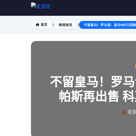
首页
新闻资讯
不留皇马！罗马诺：皇马900万回
不留皇马！罗马
帕斯再出售 
爱游