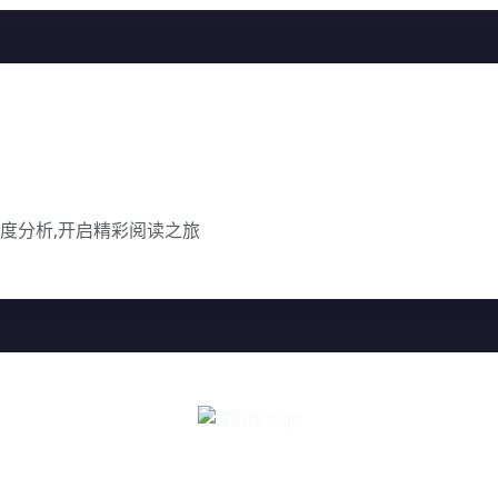
度分析,开启精彩阅读之旅
爱游戏
游戏体育（中国）官方网站-爱游戏 sports【世界·杯 · 2026】畅享全球体育赛事