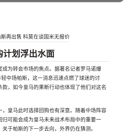
购计划浮出水面
度成为转会市场的焦点。据著名记者罗马诺爆
年轻中场帕斯，这一消息迅速点燃了球迷的讨
条款，如今皇马的果断行动也体现了他们对这名
一，皇马此时选择回购也有深意。随着中场阵容
回归可能会成为皇马未来战术布局中的重要一
，关于帕斯的下一步去向，外界仍在猜测。