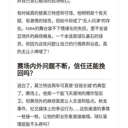
弃自己苦心栽培的后场核心。
有时候真的替莫兰特感到可惜，他明明是个有天
赋、有激情的球员，但如今却成了“无人问津”的存
在。NBA的舞台容不下情绪化的失控，更不会容
忍场外的麻烦缠身。一个本该是球队基石的球
员，却因为这些问题让自己的行情跌到谷底，真
的太让人唏嘘了！
赛场内外问题不断，信任还能挽
回吗？
说白了，莫兰特这两年可真是“自毁长城”的典型
了。赛场上，他是一个能飞天遁地的爆炸型后
卫，但赛场外的麻烦真是让人无语到极点。枪支
事件、社交媒体上的争议行为……这些离谱的事情
一桩接一桩，让他的职业形象直接崩塌，球队管
理层能不头疼吗？