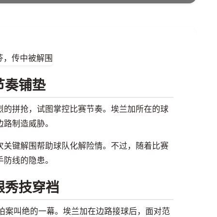
节奏铺垫
烈的拼抢，试图掌控比赛节奏。埃兰加所在的球
边路制造威胁。
次关键解围帮助球队化解险情。不过，随着比赛
手防线的隐患。
跟秀技穿裆
人拍案叫绝的一幕。埃兰加在边路接球后，面对范