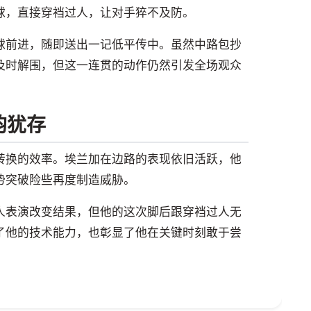
球，直接穿裆过人，让对手猝不及防。
球前进，随即送出一记低平传中。虽然中路包抄
及时解围，但这一连贯的动作仍然引发全场观众
韵犹存
转换的效率。埃兰加在边路的表现依旧活跃，他
势突破险些再度制造威胁。
人表演改变结果，但他的这次脚后跟穿裆过人无
了他的技术能力，也彰显了他在关键时刻敢于尝