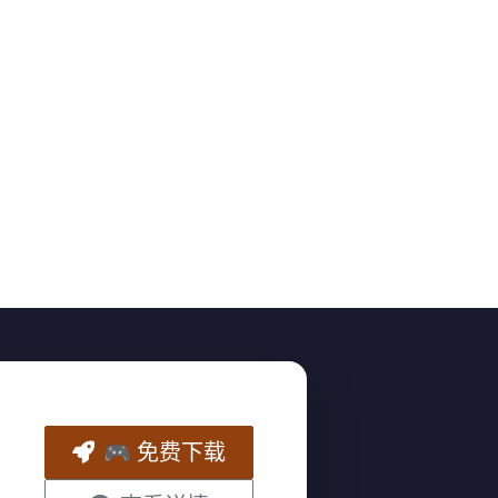
🎮 免费下载