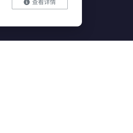
查看详情
与数
载链
看！