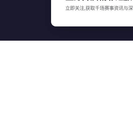
立即关注,获取千场赛事资讯与深
爱
据
接