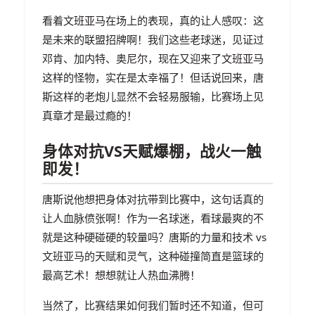
看着文班亚马在场上的表现，真的让人感叹：这
是未来的联盟招牌啊！我们这些老球迷，见证过
邓肯、加内特、奥尼尔，现在又迎来了文班亚马
这样的怪物，实在是太幸福了！但话说回来，唐
斯这样的老炮儿显然不会轻易服输，比赛场上见
真章才是最过瘾的！
身体对抗VS天赋爆棚，战火一触
即发！
唐斯说他想把身体对抗带到比赛中，这句话真的
让人血脉偾张啊！作为一名球迷，看球最爽的不
就是这种硬碰硬的较量吗？唐斯的力量和技术 vs
文班亚马的天赋和灵气，这种碰撞简直是篮球的
最高艺术！想想就让人热血沸腾！
当然了，比赛结果如何我们暂时还不知道，但可