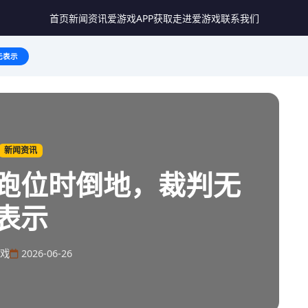
首页
新闻资讯
爱游戏APP获取
走进爱游戏
联系我们
无表示
新闻资讯
跑位时倒地，裁判无
表示
戏
2026-06-26