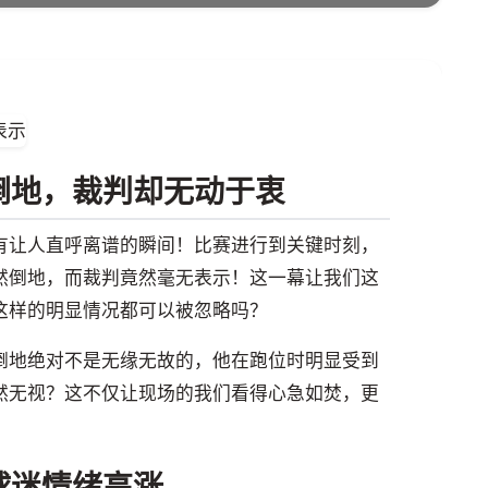
倒地，裁判却无动于衷
有让人直呼离谱的瞬间！比赛进行到关键时刻，
然倒地，而裁判竟然毫无表示！这一幕让我们这
这样的明显情况都可以被忽略吗？
倒地绝对不是无缘无故的，他在跑位时明显受到
然无视？这不仅让现场的我们看得心急如焚，更
球迷情绪高涨