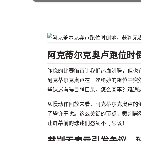
阿克蒂尔克奥卢跑位时
昨晚的比赛简直让我们热血沸腾，但也
阿克蒂尔克奥卢在一次绝妙的跑位中突
些球迷看得目瞪口呆，怎么回事？难道
从慢动作回放来看，阿克蒂尔克奥卢的
了些许干扰。这么关键的节点，裁判居
让屏幕前的球迷们感到不可思议！
裁判无表示引发争议，