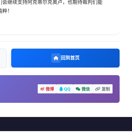
们会继续支持阿克蒂尔克奥卢，也期待裁判们能
纯粹！
回到首页
微博
QQ
微信
复制