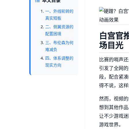
本文目录
一、外线轮转的
真实短板
二、侧翼资源的
白宫官
配置困境
三、布伦森为何
场目光
难减负
四、体系调整的
比赛的哨声还
现实方向
引发了全网的
段，配合紧凑
得不说，这样
然而，视频的
想到其他作品
让不少游戏迷
游戏世界。