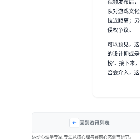
视频发布后，
队对游戏文化
拉近距离；另
侵权争议。
可以预见，这
的设计抑或是
榜’。接下来
否会介入，这
回到资讯列表
运动心理学专家,专注竞技心理与赛前心态调节研究。