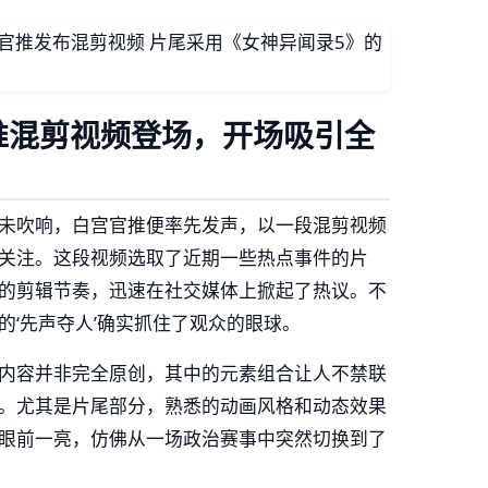
推混剪视频登场，开场吸引全
未吹响，白宫官推便率先发声，以一段混剪视频
关注。这段视频选取了近期一些热点事件的片
的剪辑节奏，迅速在社交媒体上掀起了热议。不
的‘先声夺人’确实抓住了观众的眼球。
内容并非完全原创，其中的元素组合让人不禁联
。尤其是片尾部分，熟悉的动画风格和动态效果
眼前一亮，仿佛从一场政治赛事中突然切换到了