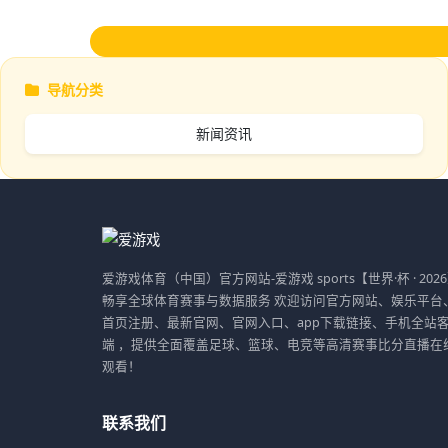
导航分类
新闻资讯
爱游戏体育（中国）官方网站-爱游戏 sports【世界·杯 · 202
畅享全球体育赛事与数据服务 欢迎访问官方网站、娱乐平台
首页注册、最新官网、官网入口、app下载链接、手机全站
端 ，提供全面覆盖足球、篮球、电竞等高清赛事比分直播在
观看！
联系我们