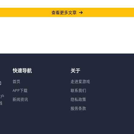
查看更多文章
快速导航
关于
首页
走进爱游戏
6】
、
APP下载
联系我们
客户
新闻资讯
隐私政策
线
服务条款