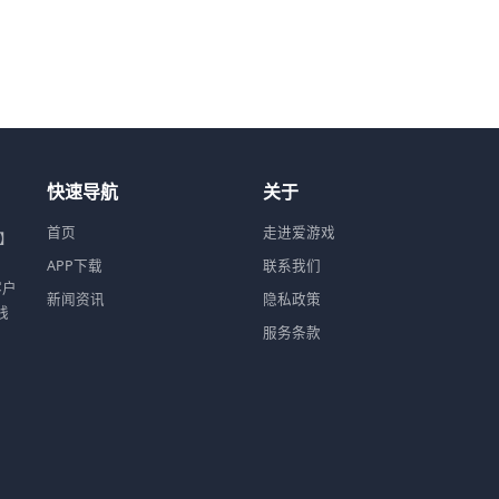
快速导航
关于
首页
走进爱游戏
6】
、
APP下载
联系我们
客户
新闻资讯
隐私政策
线
服务条款