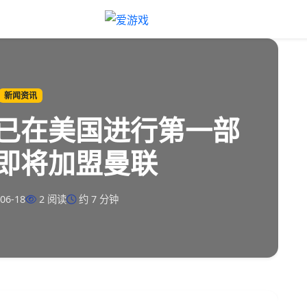
新闻资讯
已在美国进行第一部
即将加盟曼联
06-18
2 阅读
约 7 分钟